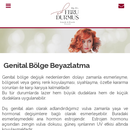
0.232
421
30
64
Genital Bölge Beyazlatma
Genital bölge değişik nedenlerden dolayı zamanla esmerleşme,
bölgesel veya geniş renk koyulaşması, siyahlaşma, özetle kararma
sorunları ile karşı karşıya kalmaktadır.
Bu tür durumlarda lazer hem büyük dudaklara hem de küçük
dudaklara uygulanabilir.
Dış genital alan olarak adlandırdığımız vulva zamanla yaşa ve
hormonal değişimlere bağlı olarak esmerleşebilir. Buradaki
esmerleşmedeki ana hormon estrojendir. Estrojen hormonu
ANASAYFA
açısından zengin vulva dokusu, güneş ışınlarının UV etkisi altında
koyulaşmaktadır.