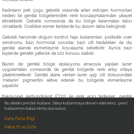
OP.
Kadınların pek çoğu gebelik sırasında artan estrojen hormonları
DR.
nedeni ile genital bölgelerindeki renk koyulaşmalarından şikayet
EBRU
etmektedir. Gebelik sonrasında da bu bölge kararmaları kalıcı
DURMUŞ
olmaktadır. Özellikle esmer tenlilerde bu durum daha belirgindir.
AMELIYATSIZ
Gebelik haricinde doğum kontrol hapı kullanımları, polikistik over
ESTETIK
sendromu, bazı hormonal sorunlar, bazı cilt hastalıkları da dış
genital alanda esmerleşme, koyulaşma sebebidir. Ayrıca bazı
ESTETIK
kişilerde genetik yatkınlık da söz konusu olabilir.
AMELIYATLAR
Bazen de genital bölge epilasyonu amacıyla yapılan lazer
ESTETIK
uygulamaları sonrasında da genital bölgede renk artışı ortaya
BLOG
çıkabilmektedir. Genital alana verilen lazer ışığı cilt dokusundaki
‘melanin’ pigmentini aktive ederek bu bölgede esmerleşme
İLETIŞIM
yapabilir.
fraksiyonel karbondioksit (CO2) ile renk açıcı tedaviler; genital
bölge beyazlatma, renk ağartma, genital alan renk açma tedavileri
Bu sitede çerezler kullanır. Siteyi kullanmaya devam ederseniz, çerez
uygulanabilmektedir.
kullanımını kabul etmiş olursunuz.
fraksiyonel karbondioksit (CO2) genital alan renk açma ‘labial
Daha Fazla Bilgi
whitening’ veya ‘vulvar whitening’ olarak da bilinmektedir.
Kabul Et ve Gizle
Dış genital alandaki lazer uygulamaları aynı zamanda genital alanda