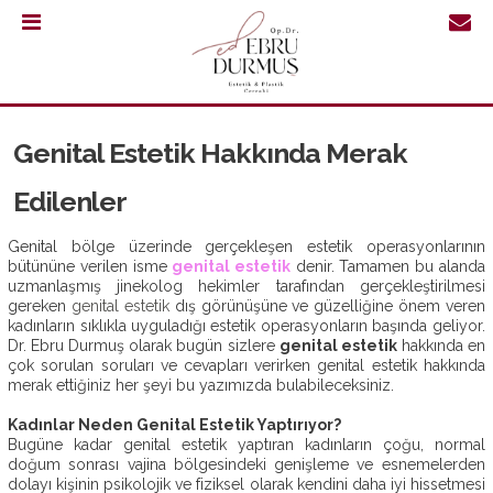
0.232
421
30
Genital Estetik Hakkında Merak
64
Edilenler
Genital bölge üzerinde gerçekleşen estetik operasyonlarının
bütününe verilen isme
genital estetik
denir. Tamamen bu alanda
uzmanlaşmış jinekolog hekimler tarafından gerçekleştirilmesi
gereken
genital estetik
dış görünüşüne ve güzelliğine önem veren
kadınların sıklıkla uyguladığı estetik operasyonların başında geliyor.
Dr. Ebru Durmuş olarak bugün sizlere
genital estetik
hakkında en
çok sorulan soruları ve cevapları verirken genital estetik hakkında
merak ettiğiniz her şeyi bu yazımızda bulabileceksiniz.
Kadınlar Neden Genital Estetik Yaptırıyor?
Bugüne kadar genital estetik yaptıran kadınların çoğu, normal
doğum sonrası vajina bölgesindeki genişleme ve esnemelerden
ANASAYFA
dolayı kişinin psikolojik ve fiziksel olarak kendini daha iyi hissetmesi