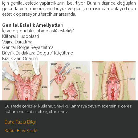
için genital estetik yaptırdıklarını belirtiyor. Bunun dışında doğuştan
OP.
gelen labium minora’ların büyük ve geniş olmasından dolayı da bu
DR.
estetik operasyonu tercihler arasında.
EBRU
DURMUŞ
Genital Estetik Ameliyatları
İç ve dış dudak (Labioplasti) estetiği*
AMELIYATSIZ
Klitoral Hudoplasti
ESTETIK
Vajina Daraltma
Genital Bölge Beyazlatma
ESTETIK
Büyük Dudaklara Dolgu / Küçültme
AMELIYATLAR
Kızlık Zarı Onarımı
ESTETIK
BLOG
İLETIŞIM
Bu sitede çerezler kullanır. Siteyi kullanmaya devam ederseniz, çerez
kullanımını kabul etmiş olursunuz.
Yukarıda yer alan ve en çok tercih edilen
genital
Daha Fazla Bilgi
estetik
ameliyatları hakkında sizlere geniş bilgiler vermeye devam
Kabul Et ve Gizle
ediyoruz.