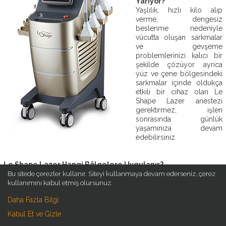
Yarıyor?
OP.
Yaşlılık, hızlı kilo alıp
DR.
verme, dengesiz
EBRU
beslenme nedeniyle
DURMUŞ
vücutta oluşan sarkmalar
ve gevşeme
AMELIYATSIZ
problemlerinizi kalıcı bir
ESTETIK
şekilde çözüyor ayrıca
yüz ve çene bölgesindeki
sarkmalar içinde oldukça
ESTETIK
etkili bir cihaz olan Le
AMELIYATLAR
Shape Lazer anestezi
gerektirmez, işlen
ESTETIK
sonrasında günlük
BLOG
yaşamınıza devam
edebilirsiniz.
İLETIŞIM
Le Shape Lazer Hangi Bölgelere Uygulanır?
Üst & Alt Karın
Bu sitede çerezler kullanır. Siteyi kullanmaya devam ederseniz, çerez
Uyluklar
kullanımını kabul etmiş olursunuz.
Kol
Daha Fazla Bilgi
Basen
Kalça
Kabul Et ve Gizle
Bacak