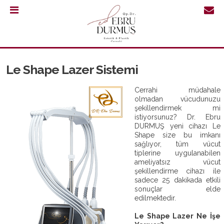
0.232
421
30
Le Shape Lazer Sistemi
64
Cerrahi müdahale
olmadan vücudunuzu
şekillendirmek mi
istiyorsunuz? Dr. Ebru
DURMUŞ yeni cihazı Le
Shape size bu imkanı
sağlıyor, tüm vücut
tiplerine uygulanabilen
ameliyatsız vücut
şekillendirme cihazı ile
sadece 25 dakikada etkili
sonuçlar elde
edilmektedir.
ANASAYFA
Le Shape Lazer Ne İşe