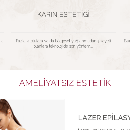
KARIN ESTETIĞI
ik
Fazla kilolulara ya da bölgesel yağlanmadan şikayeti
Bur
olanlara teknolojıde son yöntem...
AMELIYATSIZ ESTETIK
LAZER EPILAS