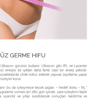
YÜZ GERME HIFU
n Ultrason gücünü kullanır. Ultrason gibi IPL ve Lazerler
 enerjisi ile ışıktan daha farklı olan bir enerji şeklidir.
ıcaklıklarda cilde nüfuz ederek yapısal zayıflama yapar
yüzeyini korur.
rır, bu da iyileşmeye teşvik sağlar. – hedef doku ~ 65 °
. Uygulama sonrası 90-180 gün içinde, yara iyileştirici tepki
uyarırılır ve yıllar sürebilecek sonuçları, kaldırma ve