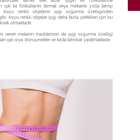
asındaki temel ilke lazer ışığın kıl foliküllerine
 ışık kıl foliküllerini termal veya mekanik yolla tahrip
 koyu renkli objelerin ışığı soğurma özelliğinden
gibi, koyu renkli objeler ışığı daha fazla çektikleri için bu
üksek olmaktadır.
gini veren melanin maddesinin de ışığı soğurma özelliği
ınan ışık ısıya dönüşmekte ve kılda tahribat yaratmaktadır.