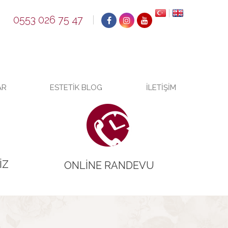
0553 026 75 47
AR
ESTETIK BLOG
İLETIŞIM
IZ
ONLINE RANDEVU