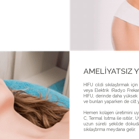
AMELIYATSIZ 
HIFU cildi sıkılaştırmak içi
veya Elektrik (Radyo Frekans)
HIFU, derinde daha yüksek s
ve bunları yaparken de cilt 
Hemen kolajen üretimini uya
C, Termal Isıtma ile ısıtılır.
uzun süreli şekilde dokuda 
sıkılaştırma meydana gelir.