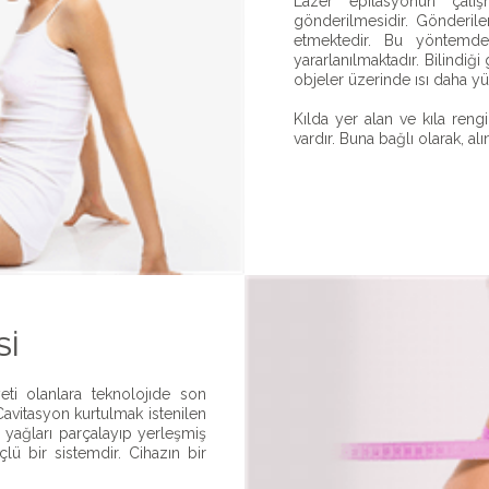
Lazer epilasyonun çalışm
gönderilmesidir. Gönderilen
etmektedir. Bu yöntemde
yararlanılmaktadır. Bilindiği 
objeler üzerinde ısı daha y
Kılda yer alan ve kıla ren
vardır. Buna bağlı olarak, al
SI
ti olanlara teknolojıde son
Cavitasyon kurtulmak istenilen
 yağları parçalayıp yerleşmiş
çlü bir sistemdir. Cihazın bir