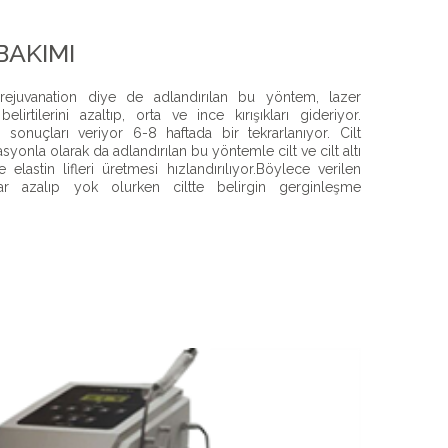
BAKIMI
rejuvanation diye de adlandırılan bu yöntem, lazer
 belirtilerini azaltıp, orta ve ince kırışıkları gideriyor.
sonuçları veriyor 6-8 haftada bir tekrarlanıyor. Cilt
yonla olarak da adlandırılan bu yöntemle cilt ve cilt altı
e elastin lifleri üretmesi hızlandırılıyor.Böylece verilen
lıklar azalıp yok olurken ciltte belirgin gerginleşme