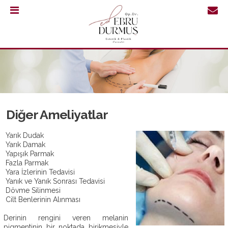
0.232
421
30
64
Diğer Ameliyatlar
Yarık Dudak
Yarık Damak
Yapışık Parmak
Fazla Parmak
Yara İzlerinin Tedavisi
Yanık ve Yanık Sonrası Tedavisi
Dövme Silinmesi
Cilt Benlerinin Alınması
ANASAYFA
Derinin rengini veren melanin
pigmentinin bir noktada birikmesiyle