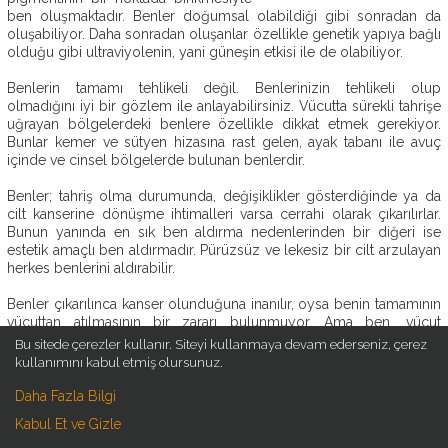
ben oluşmaktadır. Benler doğumsal olabildiği gibi sonradan da
OP.
oluşabiliyor. Daha sonradan oluşanlar özellikle genetik yapıya bağlı
DR.
olduğu gibi ultraviyolenin, yani güneşin etkisi ile de olabiliyor.
EBRU
DURMUŞ
Benlerin tamamı tehlikeli değil. Benlerinizin tehlikeli olup
olmadığını iyi bir gözlem ile anlayabilirsiniz. Vücutta sürekli tahrişe
AMELIYATSIZ
uğrayan bölgelerdeki benlere özellikle dikkat etmek gerekiyor.
ESTETIK
Bunlar kemer ve sütyen hizasına rast gelen, ayak tabanı ile avuç
içinde ve cinsel bölgelerde bulunan benlerdir.
ESTETIK
AMELIYATLAR
Benler; tahriş olma durumunda, değişiklikler gösterdiğinde ya da
cilt kanserine dönüşme ihtimalleri varsa cerrahi olarak çıkarılırlar.
ESTETIK
Bunun yanında en sık ben aldırma nedenlerinden bir diğeri ise
BLOG
estetik amaçlı ben aldırmadır. Pürüzsüz ve lekesiz bir cilt arzulayan
herkes benlerini aldırabilir.
İLETIŞIM
Benler çıkarılınca kanser olunduğuna inanılır, oysa benin tamamının
vücuttan atılmasının bir zararı bulunmuyor. Ama ben, vücut
üzerinde dururken kesilir, koparılır ya da takılıp düşme gibi
Bu sitede çerezler kullanır. Siteyi kullanmaya devam ederseniz, çerez
nedenlerden dolayı koparsa, bu tehlikelidir. Lokal anestezi altında
kullanımını kabul etmiş olursunuz.
tamamen ağrısız bir işlemle benin tamamı ve kökü temizlenir.
Açılan kesi estetik cerrah tarafından estetik dikiş ile birleştirilir.
Daha Fazla Bilgi
Dışarıya çıkartılan doku gerekli görülürse patolojik teste gönderilir.
Kabul Et ve Gizle
Lokal anestezi ile yapılan cerrahi bir uygulamadır. Hem hasta hem
doktor açısından çok pratik ve dakikalar içerisinde yapılan kısa