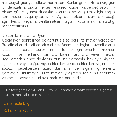
hassasiyet gibi yan etkiler normaldir. Bunlar genellikle birkaç gün
OP.
içinde azalır, ancak tam iyileşme süreci kişiden kişiye değişebilir. İlk
DR.
birkaç gün boyunca dudakları korumak ve yatıştırmak için soğuk
EBRU
kompresler uygulayabilirsiniz. Ayrıca, doktorunuzun önereceği
DURMUŞ
ağrı kesici veya anti-inflamatuar ilaçları kullanarak rahatsızlığı
hafifletebilirsiniz.
AMELIYATSIZ
ESTETIK
Doktor Talimatlarına Uyun:
Operasyon sonrasında doktorunuz size belirli talimatlar verecektir.
ESTETIK
Bu talimatları dikkatlice takip etmek önemlidir. İlaçları düzenli olarak
AMELIYATLAR
kullanın, dudakları sürekli nemli tutmak için önerilen kremleri
kullanın ve herhangi bir cilt bakım ürününü veya makyajı
ESTETIK
uygulamadan önce doktorunuzun izin vermesini bekleyin. Ayrıca,
BLOG
aşırı sıcak veya soğuk yiyeceklerden ve içeceklerden kaçınmanız,
alkollü içeceklerden uzak durmanız ve sigara içmemeniz
İLETIŞIM
gerektiğini unutmayın. Bu talimatlar, iyileşme sürecini hızlandırmak
ve komplikasyon riskini azaltmak için önemlidir.
Güneş Koruması:
Bu sitede çerezler kullanır. Siteyi kullanmaya devam ederseniz, çerez
Dudak dolgusu operasyonu sonrasında güneşe maruz kalma
kullanımını kabul etmiş olursunuz.
riskini en aza indirmek önemlidir. Güneş ışığı dudaklarda renk
değişiklikleri, şişme veya tahriş gibi sorunlara yol açabilir.
Daha Fazla Bilgi
Dolayısıyla, dışarıya çıktığınızda güneş koruyucu bir dudak balsamı
Kabul Et ve Gizle
veya kremi kullanmanız önemlidir. Ayrıca, geniş kenarlı şapka veya
güneş gözlüğü gibi koruyucu aksesuarlar kullanarak dudaklarınızı