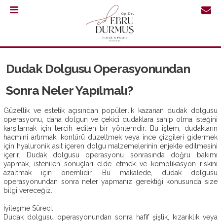
0.232
421
30
Dudak Dolgusu Operasyonundan
64
Sonra Neler Yapılmalı?
Güzellik ve estetik açısından popülerlik kazanan dudak dolgusu
operasyonu, daha dolgun ve çekici dudaklara sahip olma isteğini
karşılamak için tercih edilen bir yöntemdir. Bu işlem, dudakların
hacmini artırmak, kontürü düzeltmek veya ince çizgileri gidermek
için hyaluronik asit içeren dolgu malzemelerinin enjekte edilmesini
içerir. Dudak dolgusu operasyonu sonrasında doğru bakımı
yapmak, istenilen sonuçları elde etmek ve komplikasyon riskini
azaltmak için önemlidir. Bu makalede, dudak dolgusu
operasyonundan sonra neler yapmanız gerektiği konusunda size
bilgi vereceğiz.
İyileşme Süreci:
ANASAYFA
Dudak dolgusu operasyonundan sonra hafif şişlik, kızarıklık veya