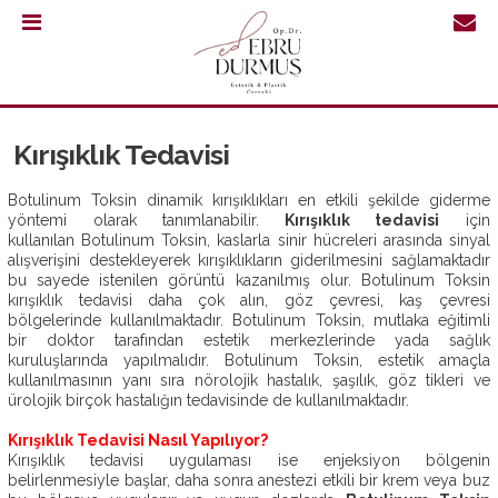
0.232
421
30
Kırışıklık Tedavisi
64
Botulinum Toksin dinamik kırışıklıkları en etkili şekilde giderme
yöntemi olarak tanımlanabilir.
Kırışıklık tedavisi
için
kullanılan Botulinum Toksin, kaslarla sinir hücreleri arasında sinyal
alışverişini destekleyerek kırışıklıkların giderilmesini sağlamaktadır
bu sayede istenilen görüntü kazanılmış olur. Botulinum Toksin
kırışıklık tedavisi daha çok alın, göz çevresi, kaş çevresi
bölgelerinde kullanılmaktadır. Botulinum Toksin, mutlaka eğitimli
bir doktor tarafından estetik merkezlerinde yada sağlık
kuruluşlarında yapılmalıdır. Botulinum Toksin, estetik amaçla
kullanılmasının yanı sıra nörolojik hastalık, şaşılık, göz tikleri ve
ürolojik birçok hastalığın tedavisinde de kullanılmaktadır.
Kırışıklık Tedavisi Nasıl Yapılıyor?
Kırışıklık tedavisi uygulaması ise enjeksiyon bölgenin
ANASAYFA
belirlenmesiyle başlar, daha sonra anestezi etkili bir krem veya buz