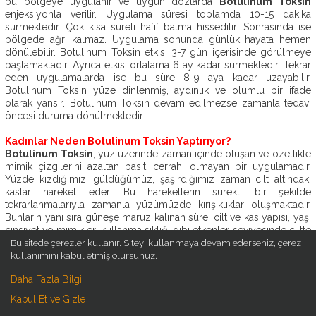
bu bölgeye uygulanır ve uygun dozlarda
Botulinum Toksin
OP.
enjeksiyonla verilir. Uygulama süresi toplamda 10-15 dakika
DR.
sürmektedir. Çok kısa süreli hafif batma hissedilir. Sonrasında ise
EBRU
bölgede ağrı kalmaz. Uygulama sonunda günlük hayata hemen
DURMUŞ
dönülebilir. Botulinum Toksin etkisi 3-7 gün içerisinde görülmeye
başlamaktadır. Ayrıca etkisi ortalama 6 ay kadar sürmektedir. Tekrar
AMELIYATSIZ
eden uygulamalarda ise bu süre 8-9 aya kadar uzayabilir.
ESTETIK
Botulinum Toksin yüze dinlenmiş, aydınlık ve olumlu bir ifade
olarak yansır. Botulinum Toksin devam edilmezse zamanla tedavi
öncesi duruma dönülmektedir.
ESTETIK
AMELIYATLAR
Kadınlar Neden Botulinum Toksin Yaptırıyor?
Botulinum Toksin
, yüz üzerinde zaman içinde oluşan ve özellikle
ESTETIK
mimik çizgilerini azaltan basit, cerrahi olmayan bir uygulamadır.
BLOG
Yüzde kızdığımız, güldüğümüz, şaşırdığımız zaman cilt altındaki
kaslar hareket eder. Bu hareketlerin sürekli bir şekilde
İLETIŞIM
tekrarlanmalarıyla zamanla yüzümüzde kırışıklıklar oluşmaktadır.
Bunların yanı sıra güneşe maruz kalınan süre, cilt ve kas yapısı, yaş,
cinsiyet ve mimikleri kullanma sıklığı gibi etkenler seviyesinde ciltte
belirleyici olmaktadır. Botulinum Toksin’un yılan zehri olduğuna dair
Bu sitede çerezler kullanır. Siteyi kullanmaya devam ederseniz, çerez
yanlış bilgiler olsa da aslında Botulinum Toksin özel bir bakteriden
kullanımını kabul etmiş olursunuz.
üretilmiş doğal ve saflaştırılmış protein esaslı bir ilaçtır. Ülkemizde
Daha Fazla Bilgi
Botulinum Toksin, kaş arası kırışıklıkları tedavisinde ilk ve tek sağlık
bakanlığı tarafından onaylı ilaç olmuştur. ABD’de ise FDA tarafından
Kabul Et ve Gizle
onaylanmıştır. Sağlıklı her birey Botulinum Toksin için uygundur.