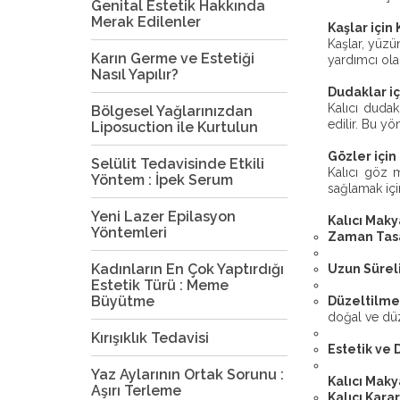
Genital Estetik Hakkında
Merak Edilenler
Kaşlar için 
Kaşlar, yüzü
Karın Germe ve Estetiği
yardımcı olab
Nasıl Yapılır?
Dudaklar iç
Kalıcı dudak
Bölgesel Yağlarınızdan
edilir. Bu yö
Liposuction ile Kurtulun
Gözler için
Selülit Tedavisinde Etkili
Kalıcı göz m
Yöntem : İpek Serum
sağlamak için
Yeni Lazer Epilasyon
Kalıcı Maky
Yöntemleri
Zaman Tasa
Kadınların En Çok Yaptırdığı
Uzun Süreli
Estetik Türü : Meme
Büyütme
Düzeltilme
doğal ve düz
Kırışıklık Tedavisi
Estetik ve
Yaz Aylarının Ortak Sorunu :
Kalıcı Maky
Aşırı Terleme
Kalıcı Karar