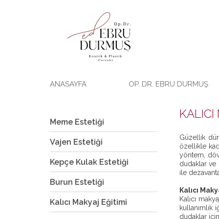
ANASAYFA
OP. DR. EBRU DURMUŞ
KALICI
Meme Estetiği
Güzellik dün
Vajen Estetiği
özellikle ka
yöntem, dövm
Kepçe Kulak Estetiği
dudaklar ve 
ile dezavanta
Burun Estetiği
Kalıcı Mak
Kalıcı makya
Kalıcı Makyaj Eğitimi
kullanımlık i
dudaklar için