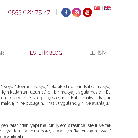
0553 026 75 47
AR
ESTETIK BLOG
İLETIŞIM
 veya "dövme makyajı" olarak da bilinir. Kalıcı makyaj,
r için kullanılan uzun süreli bir makyaj uygulamasıdır. Bu
jekte edilmesiyle gerçekleştirilir. Kalıcı makyaj, kaşlar,
 makyajın ne olduğunu, nasıl uygulandığını ve avantajları
en tarafından yapılmalıdır. İşlem sırasında, steril ve tek
r. Uygulama alanına göre, kaşlar için "kalıcı kaş makyajı,"
la anılabilir.