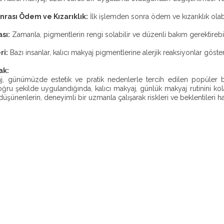
onrası Ödem ve Kızarıklık:
İlk işlemden sonra ödem ve kızarıklık olabi
sı:
Zamanla, pigmentlerin rengi solabilir ve düzenli bakım gerektirebil
ri:
Bazı insanlar, kalıcı makyaj pigmentlerine alerjik reaksiyonlar göst
ak:
aj, günümüzde estetik ve pratik nedenlerle tercih edilen popüler b
oğru şekilde uygulandığında, kalıcı makyaj, günlük makyaj rutinini kola
şünenlerin, deneyimli bir uzmanla çalışarak riskleri ve beklentileri hak