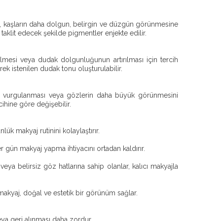
jı, kaşların daha dolgun, belirgin ve düzgün görünmesine
 taklit edecek şekilde pigmentler enjekte edilir.
tilmesi veya dudak dolgunluğunun artırılması için tercih
rek istenilen dudak tonu oluşturulabilir.
ginin vurgulanması veya gözlerin daha büyük görünmesini
cihine göre değişebilir.
k makyaj rutinini kolaylaştırır.
r gün makyaj yapma ihtiyacını ortadan kaldırır.
ya belirsiz göz hatlarına sahip olanlar, kalıcı makyajla
makyaj, doğal ve estetik bir görünüm sağlar.
ya geri alınması daha zordur.