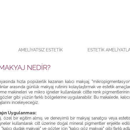
AMELIYATSIZ ESTETIK
ESTETIK AMELIYATL
 MAKYAJ NEDIR?
yasında hızla popülerlik kazanan kalıcı makyaj, "mikropigmentasyon"
dınlar arasında günlük makyaj rutinini kolaylaştırmak ve estetik amaçla
e makineleri ve mikro iğneler kullanılarak ciltte renk pigmentlerinin en
gözler gibi yüzün farklı bölgelerine uygulanabilir. Bu makalede, kalıcı
jlarını inceleyeceğiz.
yajın Uygulanması:
j, özel bir eğitim almış ve deneyimli bir makyaj sanatçısı veya estetisy
ğneler kullanılarak cilt üzerine doğal mineral pigmentler enjekte edili
 "kalıcı dudak makyajı" ve gözler için "kalıcı göz makyajı" gibi farklı adlar