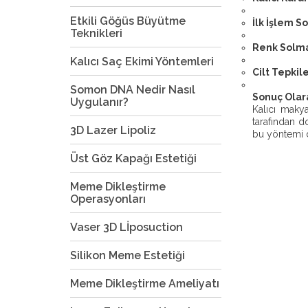
Etkili Göğüs Büyütme
İlk İşlem S
Teknikleri
Renk Solma
Kalıcı Saç Ekimi Yöntemleri
Cilt Tepkile
Somon DNA Nedir Nasıl
Sonuç Olar
Uygulanır?
Kalıcı maky
tarafından d
3D Lazer Lipoliz
bu yöntemi dü
Üst Göz Kapağı Estetiği
Meme Dikleştirme
Operasyonları
Vaser 3D Lİposuction
Silikon Meme Estetiği
Meme Dikleştirme Ameliyatı