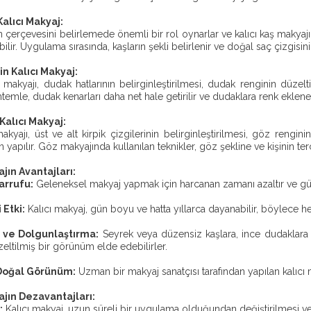
Kalıcı Makyaj:
n çerçevesini belirlemede önemli bir rol oynarlar ve kalıcı kaş makya
ilir. Uygulama sırasında, kaşların şekli belirlenir ve doğal saç çizgisini
in Kalıcı Makyaj:
 makyajı, dudak hatlarının belirginleştirilmesi, dudak renginin düzel
ntemle, dudak kenarları daha net hale getirilir ve dudaklara renk eklene
 Kalıcı Makyaj:
akyajı, üst ve alt kirpik çizgilerinin belirginleştirilmesi, göz ren
 yapılır. Göz makyajında kullanılan teknikler, göz şekline ve kişinin ter
ajın Avantajları:
rrufu:
Geleneksel makyaj yapmak için harcanan zamanı azaltır ve günlü
 Etki:
Kalıcı makyaj, gün boyu ve hatta yıllarca dayanabilir, böylece he
 ve Dolgunlaştırma:
Seyrek veya düzensiz kaşlara, ince dudaklara ve
eltilmiş bir görünüm elde edebilirler.
 Doğal Görünüm:
Uzman bir makyaj sanatçısı tarafından yapılan kalıcı 
ajın Dezavantajları:
:
Kalıcı makyaj, uzun süreli bir uygulama olduğundan değiştirilmesi ve