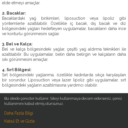
elde etmeyi amaçlar.
OP.
DR.
2.
Bacaklar:
EBRU
Bacaklardaki yağ birikimleri, liposuction veya lipoliz gibi
DURMUŞ
yöntemlerle azaltılabilir. Özellikle iç bacak, dış bacak ve diz
bölgesindeki yağları hedefleyen uygulamalar, bacakların daha ince
AMELIYATSIZ
ve konturlu görünmesini sağlar.
ESTETIK
3.
Bel ve Kalça:
ESTETIK
Bel ve kalça bölgesindeki yağlar, çeşitli yağ aldırma teknikleri ile
AMELIYATLAR
azaltılabilir. Bu uygulamalar, belin daha belirgin ve kalçaların daha
sıkı görünmesini amaçlar.
ESTETIK
BLOG
4.
Sırt Bölgesi:
Sırt bölgesindeki yağlanma, özellikle kadınlarda sıkça karşılaşılan
İLETIŞIM
bir sorundur. Liposuction veya lazer lipoliz gibi uygulamalar, sırt
bölgesindeki yağların azaltılmasına yardımcı olabilir.
5.
Çene ve Boyun:
Bu sitede çerezler kullanır. Siteyi kullanmaya devam ederseniz, çerez
Çene ve boyun bölgesindeki yağlar, genellikle genetik faktörler
kullanımını kabul etmiş olursunuz.
veya yaşlanma ile ilişkilidir. Liposuction veya soğuk lipoliz gibi
uygulamalar, çene hattını daha belirgin hale getirebilir ve boyun
Daha Fazla Bilgi
bölgesindeki sarkmaları azaltabilir.
Kabul Et ve Gizle
6.
Kollar: