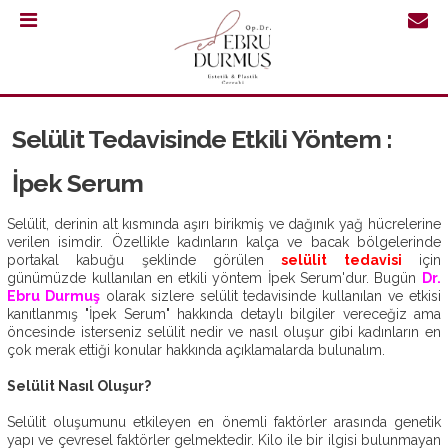
0.232
421
30
Selülit Tedavisinde Etkili Yöntem :
64
İpek Serum
Selülit, derinin alt kısmında aşırı birikmiş ve dağınık yağ hücrelerine
verilen isimdir. Özellikle kadınların kalça ve bacak bölgelerinde
portakal kabuğu şeklinde görülen
selülit tedavisi
için
günümüzde kullanılan en etkili yöntem İpek Serum'dur. Bugün
Dr.
Ebru Durmuş
olarak sizlere selülit tedavisinde kullanılan ve etkisi
kanıtlanmış "İpek Serum" hakkında detaylı bilgiler vereceğiz ama
öncesinde isterseniz selülit nedir ve nasıl oluşur gibi kadınların en
çok merak ettiği konular hakkında açıklamalarda bulunalım.
Selülit Nasıl Oluşur?
Selülit oluşumunu etkileyen en önemli faktörler arasında genetik
ANASAYFA
yapı ve çevresel faktörler gelmektedir. Kilo ile bir ilgisi bulunmayan