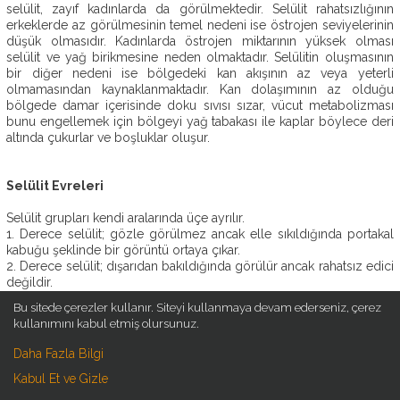
selülit, zayıf kadınlarda da görülmektedir. Selülit rahatsızlığının
OP.
erkeklerde az görülmesinin temel nedeni ise östrojen seviyelerinin
DR.
düşük olmasıdır. Kadınlarda östrojen miktarının yüksek olması
EBRU
selülit ve yağ birikmesine neden olmaktadır. Selülitin oluşmasının
DURMUŞ
bir diğer nedeni ise bölgedeki kan akışının az veya yeterli
olmamasından kaynaklanmaktadır. Kan dolaşımının az olduğu
AMELIYATSIZ
bölgede damar içerisinde doku sıvısı sızar, vücut metabolizması
ESTETIK
bunu engellemek için bölgeyi yağ tabakası ile kaplar böylece deri
altında çukurlar ve boşluklar oluşur.
ESTETIK
AMELIYATLAR
Selülit Evreleri
ESTETIK
BLOG
Selülit grupları kendi aralarında üçe ayrılır.
1. Derece selülit; gözle görülmez ancak elle sıkıldığında portakal
İLETIŞIM
kabuğu şeklinde bir görüntü ortaya çıkar.
2. Derece selülit; dışarıdan bakıldığında görülür ancak rahatsız edici
değildir.
3. Derece selülit; ağrılara varan ve selülit rahatsızlığının en çok
Bu sitede çerezler kullanır. Siteyi kullanmaya devam ederseniz, çerez
yaşandığı evredir. Bu evrede olanların mutlaka
selülit tedavisi
kullanımını kabul etmiş olursunuz.
olması gereklidir.
Daha Fazla Bilgi
Selülit Oluşumunu Etkileyen Çevresel ve Fiziksel
Kabul Et ve Gizle
Faktörler