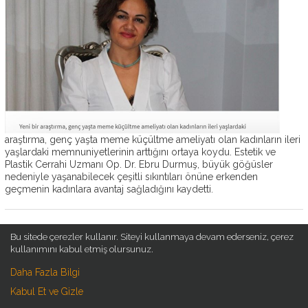
OP.
DR.
EBRU
DURMUŞ
AMELIYATSIZ
ESTETIK
ESTETIK
AMELIYATLAR
araştırma, genç yaşta meme küçültme ameliyatı olan kadınların ileri
yaşlardaki memnuniyetlerinin arttığını ortaya koydu. Estetik ve
ESTETIK
Plastik Cerrahi Uzmanı Op. Dr. Ebru Durmuş, büyük göğüsler
BLOG
nedeniyle yaşanabilecek çeşitli sıkıntıları önüne erkenden
geçmenin kadınlara avantaj sağladığını kaydetti.
İLETIŞIM
Bu sitede çerezler kullanır. Siteyi kullanmaya devam ederseniz, çerez
kullanımını kabul etmiş olursunuz.
SITE HARITASI
KURUMSAL
Daha Fazla Bilgi
Kabul Et ve Gizle
>
>
Anasayfa
Hakkımızda