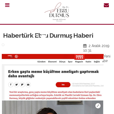
0.232
421
30
Habertürk Ebru Durmuş Haberi
64
2 Aralık 2019
10:31
Yeni
bir
ANASAYFA