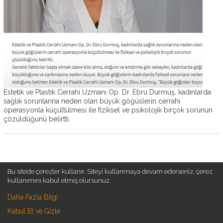
OP.
DR.
EBRU
DURMUŞ
AMELIYATSIZ
ESTETIK
ESTETIK
AMELIYATLAR
Estetik ve Plastik Cerrahi Uzmanı Op. Dr. Ebru Durmuş, kadınlarda
sağlık sorunlarına neden olan büyük göğüslerin cerrahi
operasyonla küçültülmesi ile fiziksel ve psikolojik birçok sorunun
ESTETIK
çözüldüğünü belirtti.
BLOG
İLETIŞIM
Bu sitede çerezler kullanır. Siteyi kullanmaya devam ederseniz, çerez
SITE HARITASI
KURUMSAL
kullanımını kabul etmiş olursunuz.
Daha Fazla Bilgi
>
>
Anasayfa
Hakkımızda
>
>
OP. DR. EBRU DURMUŞ
Belgelerimiz
Kabul Et ve Gizle
>
>
Ameliyatsız Estetik
Muayenehanemiz