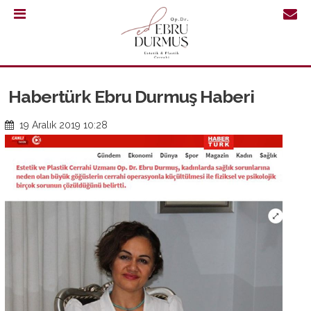
0.232
421
30
Habertürk Ebru Durmuş Haberi
64
19 Aralık 2019 10:28
ANASAYFA