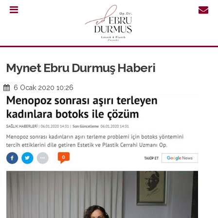
0.232
421
30
Mynet Ebru Durmuş Haberi
64
6 Ocak 2020 10:26
ANASAYFA