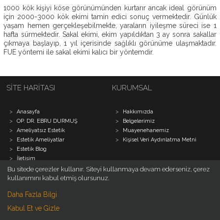
1000 kök kişiyi köse görünümünden kurtarır ancak ideal görünüm
OP.
için 2000-3000 kök ekimi tamin edici sonuç vermektedir. Günlük
DR.
yaşam hemen gerçekleşebilmekte, yaraların iyileşme süreci ise 1
EBRU
hafta sürmektedir. Sakal ekimi, ekim yapıldıktan 3 ay sonra sakallar
DURMUŞ
çıkmaya başlayıp, 1 yıl içerisinde sağlıklı görünüme ulaşmaktadır.
FUE yöntemi ile sakal ekimi kalıcı bir yöntemdir.
AMELIYATSIZ
ESTETIK
ESTETIK
SITE HARITASI
KURUMSAL
AMELIYATLAR
ESTETIK
>
>
Anasayfa
Hakkımızda
BLOG
>
>
OP. DR. EBRU DURMUŞ
Belgelerimiz
>
>
Ameliyatsız Estetik
Muayenehanemiz
İLETIŞIM
>
>
Estetik Ameliyatlar
Kişisel Veri Aydınlatma Metni
>
Estetik Blog
>
İletişim
Bu sitede çerezler kullanır. Siteyi kullanmaya devam ederseniz, çerez
kullanımını kabul etmiş olursunuz.
ESTETIK AMELIYATLAR
AMELIYATSIZ ESTETIK
Daha Fazla Bilgi
>
>
Yüz Estetiği
Ameliyatsız İple Yüz Germe
Kabul Et ve Gizle
>
>
Meme Estetiği
Dolgu Uygulaması