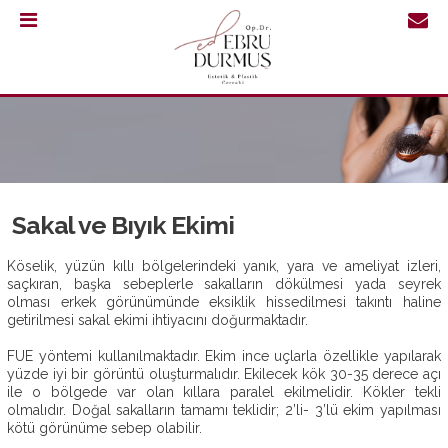
0.232
421
30
64
Sakal ve Bıyık Ekimi
Köselik, yüzün kıllı bölgelerindeki yanık, yara ve ameliyat izleri,
saçkıran, başka sebeplerle sakalların dökülmesi yada seyrek
olması erkek görünümünde eksiklik hissedilmesi takıntı haline
getirilmesi sakal ekimi ihtiyacını doğurmaktadır.
FUE yöntemi kullanılmaktadır. Ekim ince uçlarla özellikle yapılarak
yüzde iyi bir görüntü oluşturmalıdır. Ekilecek kök 30-35 derece açı
ile o bölgede var olan kıllara paralel ekilmelidir. Kökler tekli
olmalıdır. Doğal sakalların tamamı teklidir; 2’li- 3’lü ekim yapılması
ANASAYFA
kötü görünüme sebep olabilir.